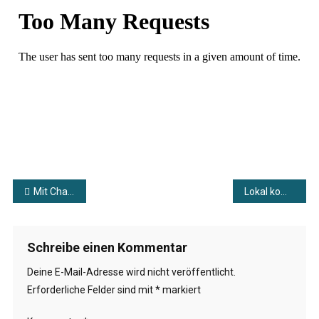
Im
Blick
#19
Beitragsnavigation
Mit Charme & Schürze: Uns Hüsung
Lokal kompakt vom 11.05.2026
Schreibe einen Kommentar
Deine E-Mail-Adresse wird nicht veröffentlicht.
Erforderliche Felder sind mit
*
markiert