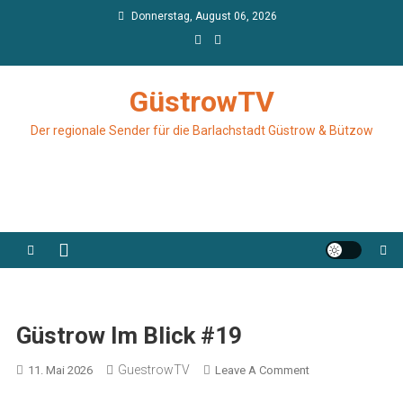
Skip
Donnerstag, August 06, 2026
to
content
GüstrowTV
Der regionale Sender für die Barlachstadt Güstrow & Bützow
Güstrow Im Blick #19
GuestrowTV
On
11. Mai 2026
Leave A Comment
Güstrow