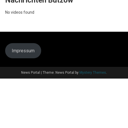
Nachrichten Bützow
No videos found
Impressum
News Portal
|
Theme: News Portal by
Mystery Themes
.