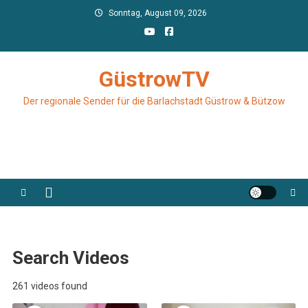
Skip
Sonntag, August 09, 2026
to
content
GüstrowTV
Der regionale Sender für die Barlachstadt Güstrow & Bützow
Search Videos
261 videos found