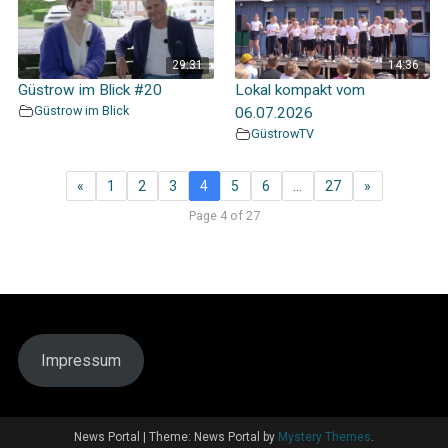
29:31
14:36
Güstrow im Blick #20
Lokal kompakt vom
Güstrow im Blick
06.07.2026
GüstrowTV
«
1
2
3
4
5
6
…
27
»
Page 4 of 27
Impressum
News Portal
|
Theme: News Portal by
Mystery Themes
.