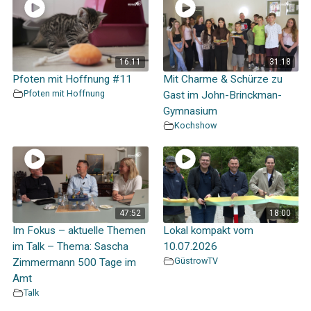
16:11
31:18
Pfoten mit Hoffnung #11
Mit Charme & Schürze zu
Pfoten mit Hoffnung
Gast im John-Brinckman-
Gymnasium
Kochshow
47:52
18:00
Im Fokus – aktuelle Themen
Lokal kompakt vom
im Talk – Thema: Sascha
10.07.2026
GüstrowTV
Zimmermann 500 Tage im
Amt
Talk