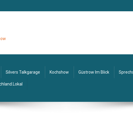
tzow
Silvers Talkgarage
Kochshow
Güstrow Im Blick
Sprech
chland.lokal