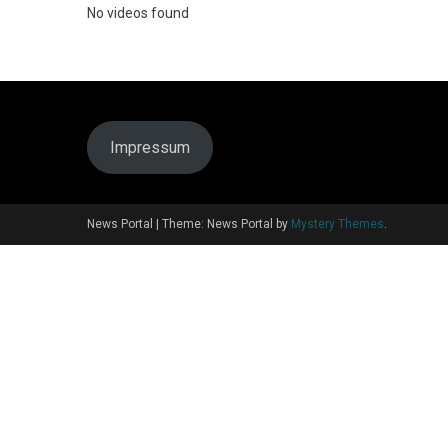
No videos found
Impressum
News Portal
|
Theme: News Portal by
Mystery Themes
.