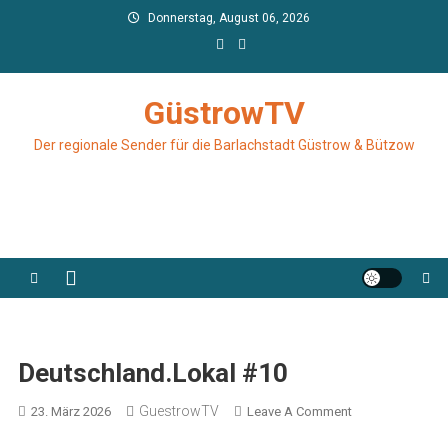
Skip
Donnerstag, August 06, 2026
to
content
GüstrowTV
Der regionale Sender für die Barlachstadt Güstrow & Bützow
Deutschland.lokal #10
GuestrowTV
On
23. März 2026
Leave A Comment
Deutschland.lok