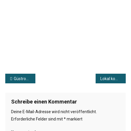
#10
Beitragsnavigation
Güstrow im Blick #17
Lokal kompakt vom 24.03.2026
Schreibe einen Kommentar
Deine E-Mail-Adresse wird nicht veröffentlicht.
Erforderliche Felder sind mit
*
markiert