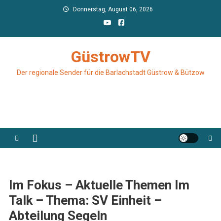
Skip
Donnerstag, August 06, 2026
to
content
GüstrowTV
Der regionale Sender für die Barlachstadt Güstrow & Bützow
Im Fokus – Aktuelle Themen Im
Talk – Thema: SV Einheit –
Abteilung Segeln