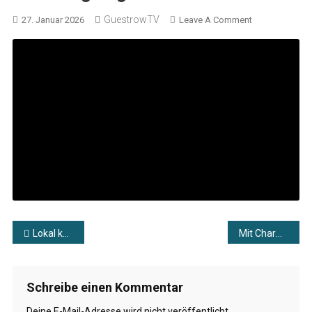
GuestrowTV
On
27. Januar 2026
Leave A Comment
Im
Fokus
–
Aktuelle
Themen
Im
Talk
–
Thema:
SV
Einheit
–
Beitragsnavigation
Abteilung
Lokal kompakt vom 26.01.2026
Mit Charme & Schürze zu Gast: Daniel Slabschie
Segeln
Schreibe einen Kommentar
Deine E-Mail-Adresse wird nicht veröffentlicht.