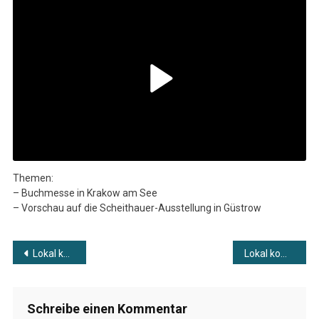
Kompakt
Vom
01.07.2026
Themen:
– Buchmesse in Krakow am See
– Vorschau auf die Scheithauer-Ausstellung in Güstrow
Beitragsnavigation
Lokal kompakt vom 30.06.2026
Lokal kompakt vom 02.07.2026
Schreibe einen Kommentar