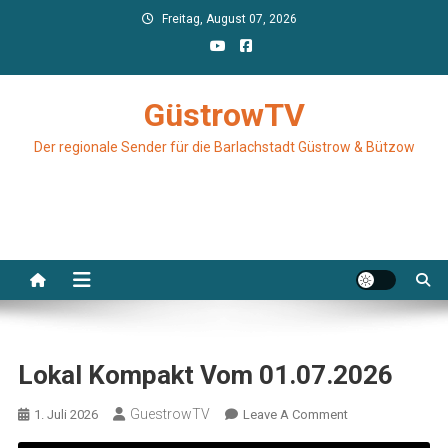
Skip
Freitag, August 07, 2026
to
content
GüstrowTV
Der regionale Sender für die Barlachstadt Güstrow & Bützow
Lokal Kompakt Vom 01.07.2026
GuestrowTV
On
1. Juli 2026
Leave A Comment
Lokal