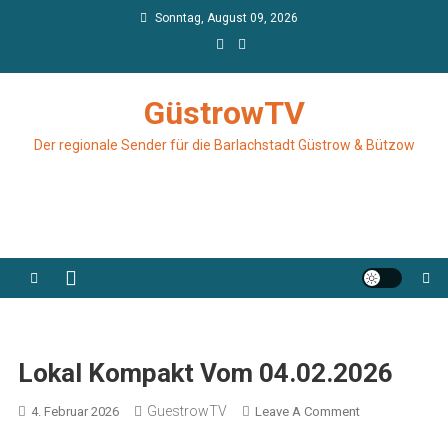
Skip
Sonntag, August 09, 2026
to
content
GüstrowTV
Der regionale Sender für die Barlachstadt Güstrow & Bützow
Lokal Kompakt Vom 04.02.2026
GuestrowTV
On
4. Februar 2026
Leave A Comment
Lokal