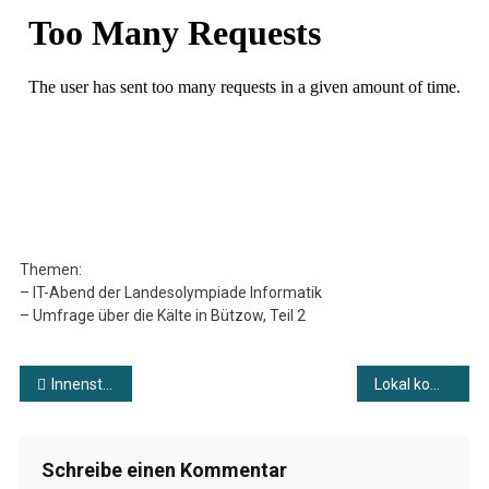
Kompakt
Vom
04.02.2026
Themen:
– IT-Abend der Landesolympiade Informatik
– Umfrage über die Kälte in Bützow, Teil 2
Beitragsnavigation
Innenstadtmagazin #27
Lokal kompakt vom 05.02.2026
Schreibe einen Kommentar