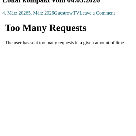
on
4. März 2026
5. März 2026
GuestrowTV
Leave a Comment
Lokal
kompakt
vom
04.03.202