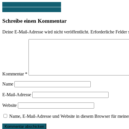
Beitragsnavigation
Lokal kompakt vom 03.03.2026
Lokal kompakt vom 05.03.2026
Schreibe einen Kommentar
Deine E-Mail-Adresse wird nicht veröffentlicht.
Erforderliche Felder 
Kommentar
*
Name
E-Mail-Adresse
Website
Name, E-Mail-Adresse und Website in diesem Browser für meine