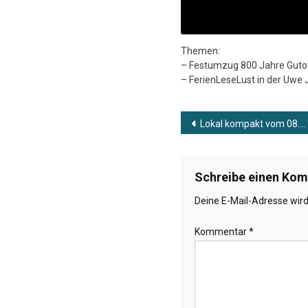
Themen:
– Festumzug 800 Jahre Gut
– FerienLeseLust in der Uwe 
Beitragsnavig
Lokal kompakt vom 08.07.2026
Schreibe einen Ko
Deine E-Mail-Adresse wird 
Kommentar
*