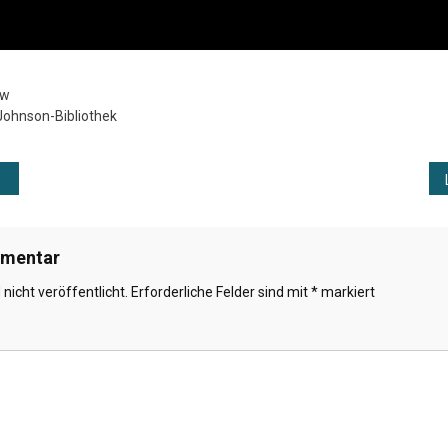
ow
Johnson-Bibliothek
ation
mmentar
nicht veröffentlicht.
Erforderliche Felder sind mit
*
markiert