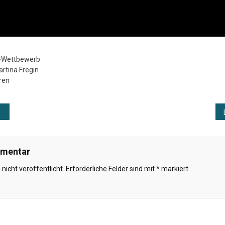
h-Wettbewerb
artina Fregin
ren
ation
mmentar
nicht veröffentlicht.
Erforderliche Felder sind mit
*
markiert