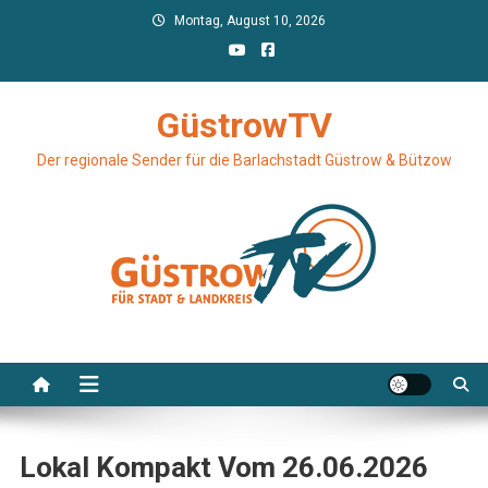
Skip
Montag, August 10, 2026
to
content
GüstrowTV
Der regionale Sender für die Barlachstadt Güstrow & Bützow
Lokal Kompakt Vom 26.06.2026