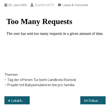
GuestrowTV
On
26. Juni 2026
Leave A Comment
Lokal
Kompakt
Vom
26.06.2026
Themen:
– Tag der offenen Tür beim Landkreis Rostock
– Projekt mit Babysimulatoren bei pro familia
Beitragsnavigation
Lokal kompakt vom 25.06.2026
Im Fokus – aktuelle Themen im Talk – Thema: Musik in der Altstadt