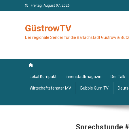
Skip
Freitag, August 07, 2026
to
content
GüstrowTV
Der regionale Sender für die Barlachstadt Güstrow & Bü
Lokal Kompakt
Innenstadtmagazin
Der Talk
Wirtschaftsfenster MV
Bubble Gum TV
Deuts
Sprechstunde 