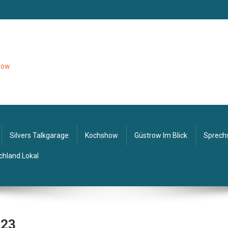
tzow
Silvers Talkgarage
Kochshow
Güstrow Im Blick
Sprech
chland.lokal
#23