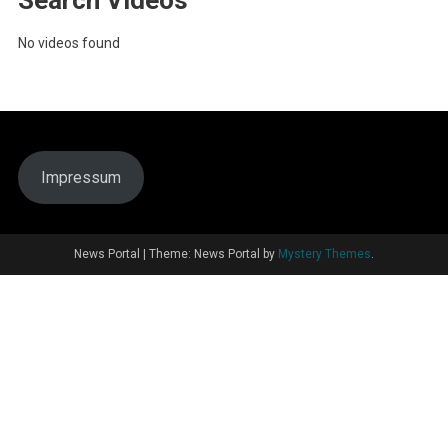
Search Videos
No videos found
Impressum
News Portal
|
Theme: News Portal by
Mystery Themes
.