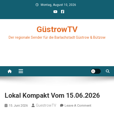
Skip
Montag, August 10, 2026
to
content
GüstrowTV
Der regionale Sender für die Barlachstadt Güstrow & Bützow
Lokal Kompakt Vom 15.06.2026
GuestrowTV
On
15. Juni 2026
Leave A Comment
Lokal