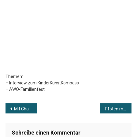
Kompakt
Vom
15.06.2026
Themen:
– Interview zum KinderKunstKompass
– AWO-Familienfest
Beitragsnavigation
Mit Charme & Schürze zu Gast: Patrick Martin
Pfoten mit Hoffnung #9
Schreibe einen Kommentar