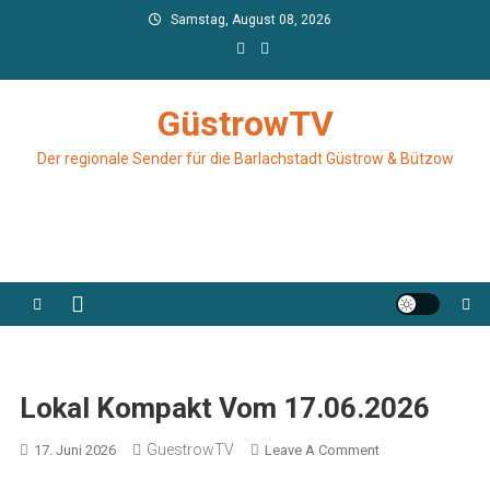
Skip
Samstag, August 08, 2026
to
content
GüstrowTV
Der regionale Sender für die Barlachstadt Güstrow & Bützow
Lokal Kompakt Vom 17.06.2026
GuestrowTV
On
17. Juni 2026
Leave A Comment
Lokal