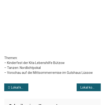
Kompakt
Vom
17.06.2026
Themen:
– Kinderfest der Kita Lebenshilfe Bützow
– Tanzen: Nordlichtpokal
– Vorschau auf die Mittsommerremise im Gutshaus Lüssow
Beitragsnavigation
Lokal kompakt vom 16.06.2026
Lokal kompakt vom 18.06.2026