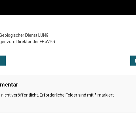
, Geologischer Dienst LUNG
ger zum Direktor der FHöVPR
ation
mmentar
nicht veröffentlicht.
Erforderliche Felder sind mit
*
markiert