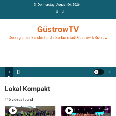
Skip
Donnerstag, August 06, 2026
to
content
GüstrowTV
Der regionale Sender für die Barlachstadt Güstrow & Bützow
Lokal Kompakt
145 videos found