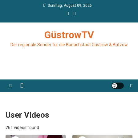
Skip
Sonntag, August 09, 2026
to
content
GüstrowTV
Der regionale Sender für die Barlachstadt Güstrow & Bützow
User Videos
261 videos found