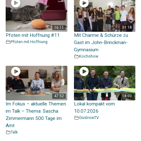
16:11
31:18
Pfoten mit Hoffnung #11
Mit Charme & Schürze zu
Pfoten mit Hoffnung
Gast im John-Brinckman-
Gymnasium
Kochshow
47:52
18:00
Im Fokus – aktuelle Themen
Lokal kompakt vom
im Talk – Thema: Sascha
10.07.2026
GüstrowTV
Zimmermann 500 Tage im
Amt
Talk