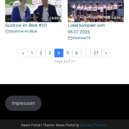
29:31
14:36
Güstrow im Blick #20
Lokal kompakt vom
Güstrow im Blick
06.07.2026
GüstrowTV
«
1
2
3
4
5
6
…
27
»
Page 4 of 27
Impressum
News Portal
|
Theme: News Portal by
Mystery Themes
.