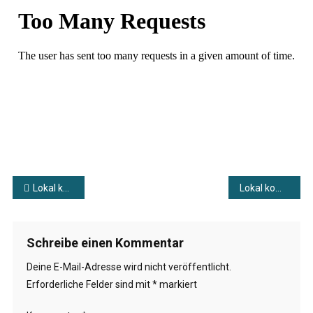
Mit
Hoffnung
#1
Beitragsnavigation
Lokal kompakt vom 29.01.2026
Lokal kompakt vom 30.01.2026
Schreibe einen Kommentar
Deine E-Mail-Adresse wird nicht veröffentlicht.
Erforderliche Felder sind mit
*
markiert