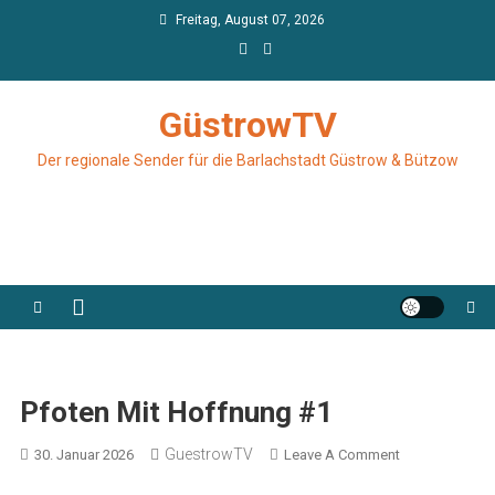
Skip
Freitag, August 07, 2026
to
content
GüstrowTV
Der regionale Sender für die Barlachstadt Güstrow & Bützow
Pfoten Mit Hoffnung #1
GuestrowTV
On
30. Januar 2026
Leave A Comment
Pfoten