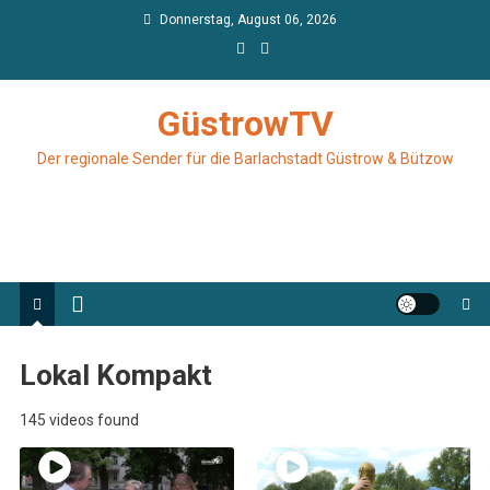
Skip
Donnerstag, August 06, 2026
to
content
GüstrowTV
Der regionale Sender für die Barlachstadt Güstrow & Bützow
Lokal Kompakt
145 videos found